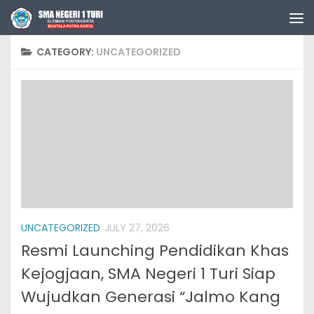
Skip to content
CATEGORY:
UNCATEGORIZED
UNCATEGORIZED
JULY 27, 2026
Resmi Launching Pendidikan Khas
Kejogjaan, SMA Negeri 1 Turi Siap
Wujudkan Generasi “Jalmo Kang