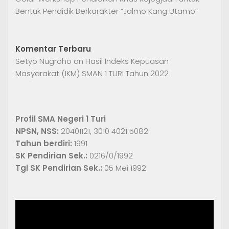
Bentuk Pendidik Berkarakter “Jalmo Kang Utamo”
Komentar Terbaru
Setyo Nugroho
on
Hasil Indeks Kepuasan
Masyarakat (IKM) SMAN 1 TURI Tahun 2022
Profil SMA Negeri 1 Turi
NPSN, NSS:
20401121, 3010 4021 5082
Tahun berdiri:
1991
SK Pendirian Sek.:
0216/0/1992
Tgl SK Pendirian Sek.:
05 Mei 1992