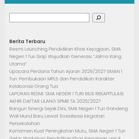
Search
Berita Terbaru
Resmi Launching Pendidikan Khas Kejogjaan, SMA
Negeri 1 Turi Siap Wujudkan Generasi “Jalmo Kang
Utama”
Upacara Perdana Tahun Ajaran 2026/2027 SMAN 1
Turi: Pembukaan MPLS dan Pendidikan Karakter
Kolaborasi Orang Tua
LAPORAN RESMI: SMA NEGERI 1 TURI RILIS REKAPITULASI
AKHIR DAFTAR ULANG SPMB TA 2026/2027
Bangun Sinergi Sejak Dini, SMA Negeri 1 Turi Gandeng
Wali Murid Baru Lewat Sosialisasi Kegiatan
Persekolahan
Komitmen Kuat Peningkatan Mutu, SMA Negeri 1 Turi
Gelar Workshop Pendidikan Khas Kejogjaan untuk