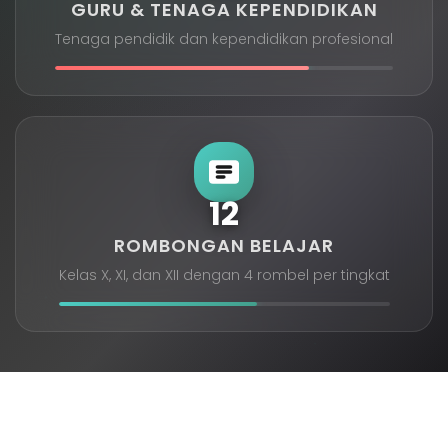
GURU & TENAGA KEPENDIDIKAN
Tenaga pendidik dan kependidikan profesional
12
ROMBONGAN BELAJAR
Kelas X, XI, dan XII dengan 4 rombel per tingkat