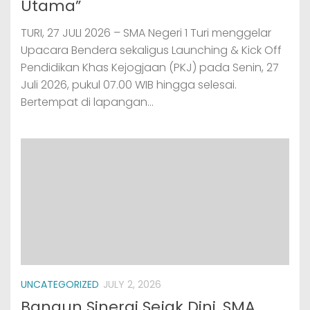
Utama”
TURI, 27 JULI 2026 – SMA Negeri 1 Turi menggelar
Upacara Bendera sekaligus Launching & Kick Off
Pendidikan Khas Kejogjaan (PKJ) pada Senin, 27
Juli 2026, pukul 07.00 WIB hingga selesai.
Bertempat di lapangan...
UNCATEGORIZED
JULY 2, 2026
Bangun Sinergi Sejak Dini, SMA