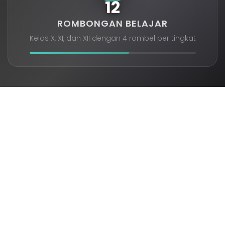
12
ROMBONGAN BELAJAR
Kelas X, XI, dan XII dengan 4 rombel per tingkat