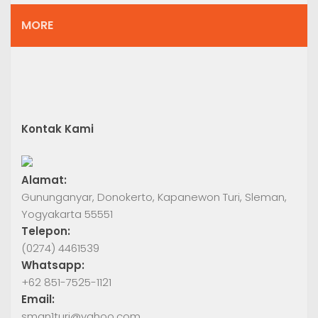
MORE
Kontak Kami
Alamat:
Gununganyar, Donokerto, Kapanewon Turi, Sleman,
Yogyakarta 55551
Telepon:
(0274) 4461539
Whatsapp:
+62 851-7525-1121
Email:
sman1turi@yahoo.com