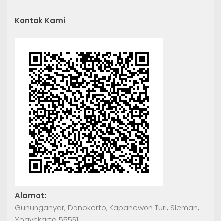
Kontak Kami
Alamat:
Gununganyar, Donokerto, Kapanewon Turi, Sleman,
Yogyakarta 55551