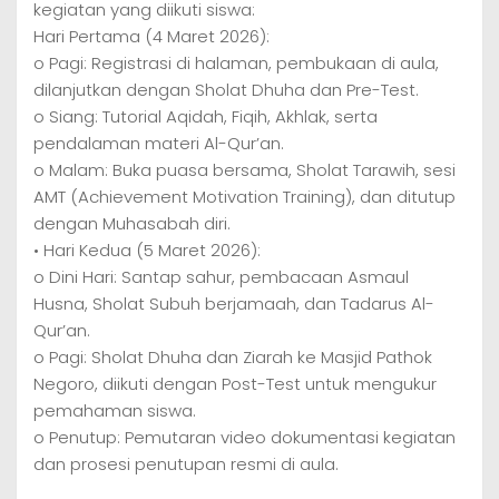
kegiatan yang diikuti siswa:
Hari Pertama (4 Maret 2026):
o Pagi: Registrasi di halaman, pembukaan di aula,
dilanjutkan dengan Sholat Dhuha dan Pre-Test.
o Siang: Tutorial Aqidah, Fiqih, Akhlak, serta
pendalaman materi Al-Qur’an.
o Malam: Buka puasa bersama, Sholat Tarawih, sesi
AMT (Achievement Motivation Training), dan ditutup
dengan Muhasabah diri.
• Hari Kedua (5 Maret 2026):
o Dini Hari: Santap sahur, pembacaan Asmaul
Husna, Sholat Subuh berjamaah, dan Tadarus Al-
Qur’an.
o Pagi: Sholat Dhuha dan Ziarah ke Masjid Pathok
Negoro, diikuti dengan Post-Test untuk mengukur
pemahaman siswa.
o Penutup: Pemutaran video dokumentasi kegiatan
dan prosesi penutupan resmi di aula.