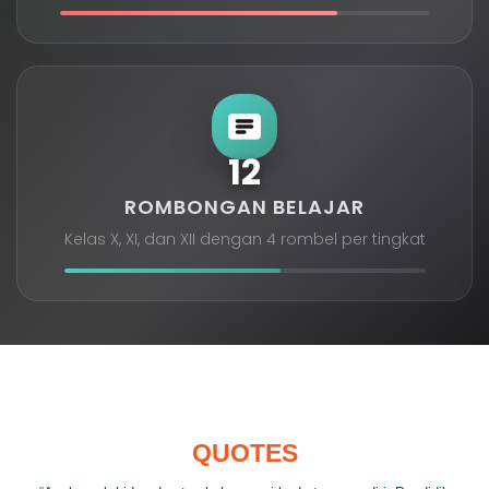
12
ROMBONGAN BELAJAR
Kelas X, XI, dan XII dengan 4 rombel per tingkat
QUOTES