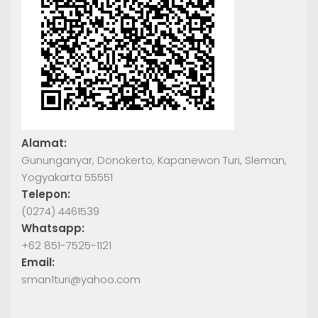
Alamat:
Gununganyar, Donokerto, Kapanewon Turi, Sleman,
Yogyakarta 55551
Telepon:
(0274) 4461539
Whatsapp:
+62 851-7525-1121
Email:
sman1turi@yahoo.com