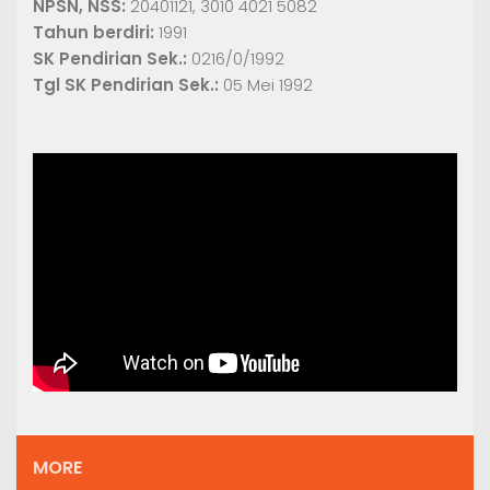
NPSN, NSS:
20401121, 3010 4021 5082
Tahun berdiri:
1991
SK Pendirian Sek.:
0216/0/1992
Tgl SK Pendirian Sek.:
05 Mei 1992
MORE