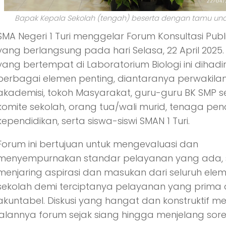
Bapak Kepala Sekolah (tengah) beserta dengan tamu u
SMA Negeri 1 Turi menggelar Forum Konsultasi Publi
yang berlangsung pada hari Selasa, 22 April 2025
yang bertempat di Laboratorium Biologi ini dihadir
berbagai elemen penting, diantaranya perwakila
akademisi, tokoh Masyarakat, guru-guru BK SMP se
komite sekolah, orang tua/wali murid, tenaga pen
kependidikan, serta siswa-siswi SMAN 1 Turi.
Forum ini bertujuan untuk mengevaluasi dan
menyempurnakan standar pelayanan yang ada, 
menjaring aspirasi dan masukan dari seluruh ele
sekolah demi terciptanya pelayanan yang prima
akuntabel. Diskusi yang hangat dan konstruktif m
jalannya forum sejak siang hingga menjelang sore