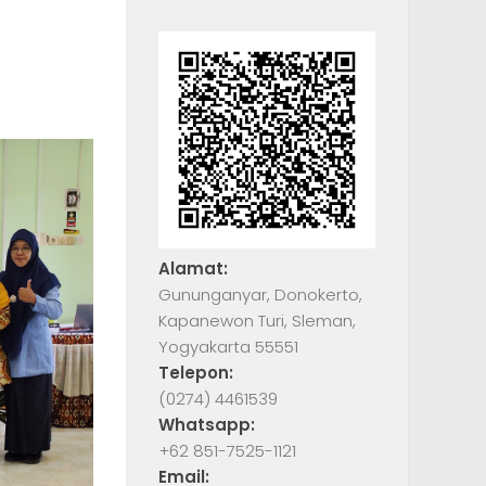
Alamat:
Gununganyar, Donokerto,
Kapanewon Turi, Sleman,
Yogyakarta 55551
Telepon:
(0274) 4461539
Whatsapp:
+62 851-7525-1121
Email: