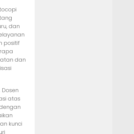
tocopi
ntang
ru, dan
Pelayanan
positif
erapa
patan dan
isasi
, Dosen
si atas
P dengan
aikan
an kunci
ri