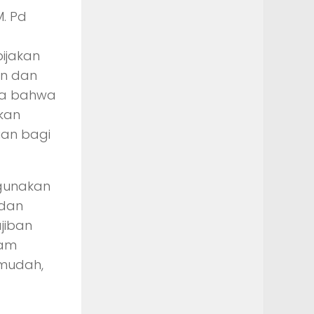
M. Pd
ijakan
an dan
aya bahwa
lkan
an bagi
rgunakan
 dan
jiban
lam
 mudah,