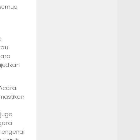
 semua
a
iau
tara
ujudkan
Acara.
mastikan
 juga
ggara
mengenai