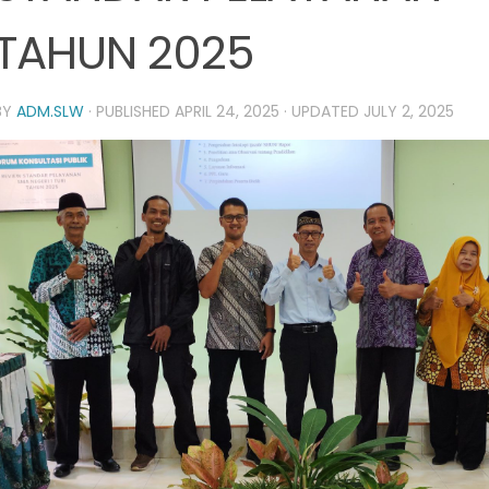
TAHUN 2025
BY
ADM.SLW
· PUBLISHED
APRIL 24, 2025
· UPDATED
JULY 2, 2025