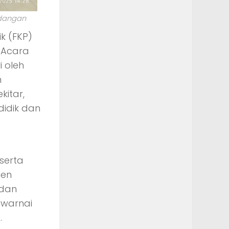
ndangan
k (FKP)
. Acara
i oleh
n
kitar,
didik dan
serta
men
 dan
ewarnai
.