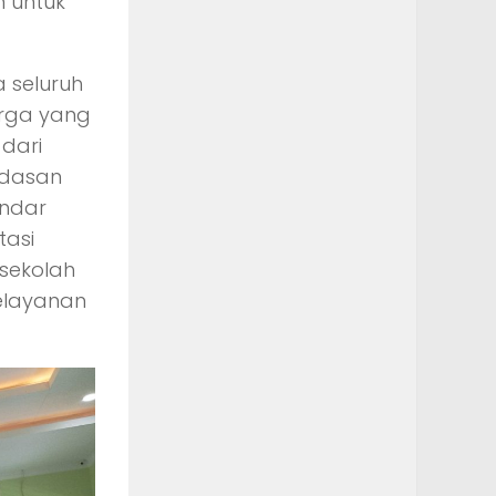
 untuk
 seluruh
arga yang
 dari
ndasan
andar
tasi
 sekolah
elayanan