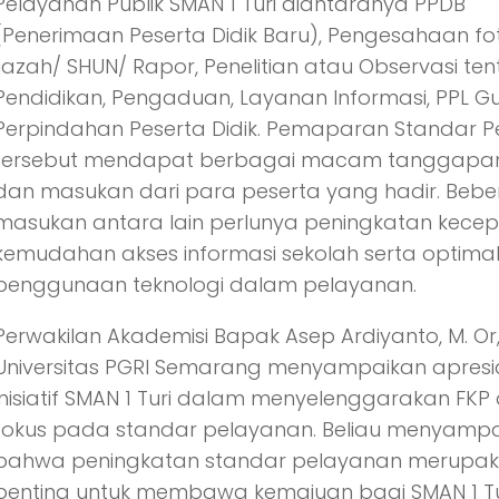
Pelayanan Publik SMAN 1 Turi diantaranya PPDB
(Penerimaan Peserta Didik Baru), Pengesahaan fo
Ijazah/ SHUN/ Rapor, Penelitian atau Observasi te
Pendidikan, Pengaduan, Layanan Informasi, PPL Gu
Perpindahan Peserta Didik. Pemaparan Standar 
tersebut mendapat berbagai macam tanggapan 
dan masukan dari para peserta yang hadir. Beb
masukan antara lain perlunya peningkatan kece
kemudahan akses informasi sekolah serta optimal
penggunaan teknologi dalam pelayanan.
Perwakilan Akademisi Bapak Asep Ardiyanto, M. Or
Universitas PGRI Semarang menyampaikan apresia
inisiatif SMAN 1 Turi dalam menyelenggarakan FK
fokus pada standar pelayanan. Beliau menyamp
bahwa peningkatan standar pelayanan merupak
penting untuk membawa kemajuan bagi SMAN 1 Tu