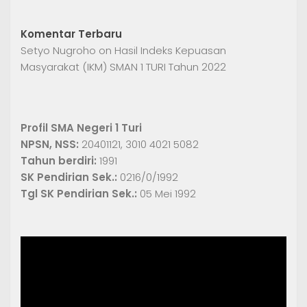
Komentar Terbaru
Setyo Nugroho
on
Hasil Indeks Kepuasan
Masyarakat (IKM) SMAN 1 TURI Tahun 2022
Profil SMA Negeri 1 Turi
NPSN, NSS:
20401121, 3010 4021 5082
Tahun berdiri:
1991
SK Pendirian Sek.:
0216/0/1992
Tgl SK Pendirian Sek.:
05 Mei 1992