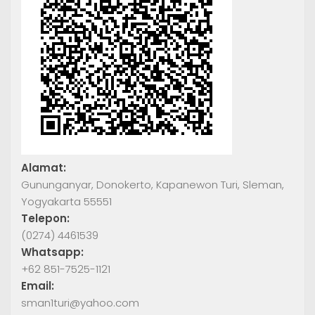
Alamat:
Gununganyar, Donokerto, Kapanewon Turi, Sleman,
Yogyakarta 55551
Telepon:
(0274) 4461539
Whatsapp:
+62 851-7525-1121
Email:
sman1turi@yahoo.com