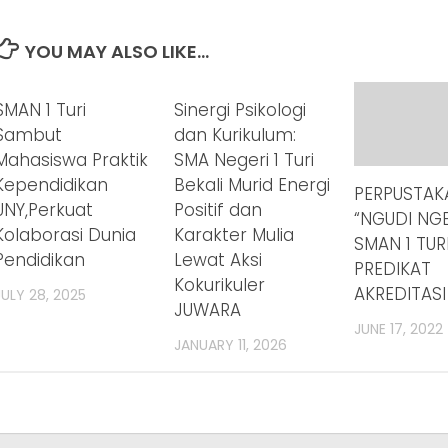
YOU MAY ALSO LIKE...
SMAN 1 Turi
Sinergi Psikologi
Sambut
dan Kurikulum:
Mahasiswa Praktik
SMA Negeri 1 Turi
Kependidikan
Bekali Murid Energi
PERPUSTAK
UNY,Perkuat
Positif dan
“NGUDI NG
Kolaborasi Dunia
Karakter Mulia
SMAN 1 TURI
Pendidikan
Lewat Aksi
PREDIKAT
Kokurikuler
AKREDITASI
JULY 28, 2025
JUWARA
JUNE 17, 2022
JANUARY 11, 2026