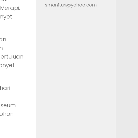
sman1turi@yahoo.com
 Merapi.
onyet
kan
h
ertujuan
onyet
hari
Museum
pohon