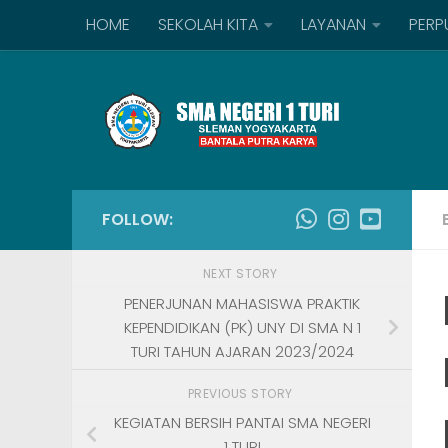
HOME
SEKOLAH KITA
LAYANAN
PERP
Skip to content
FOLLOW:
NEXT STORY
PENERJUNAN MAHASISWA PRAKTIK
KEPENDIDIKAN (PK) UNY DI SMA N 1
TURI TAHUN AJARAN 2023/2024
PREVIOUS STORY
KEGIATAN BERSIH PANTAI SMA NEGERI
1 TURI