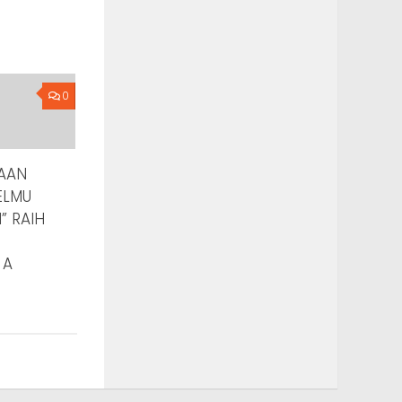
0
AAN
ELMU
” RAIH
 A