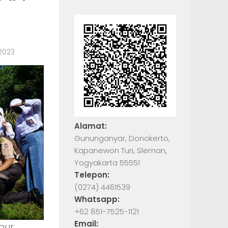
2023
Alamat:
Gununganyar, Donokerto,
Kapanewon Turi, Sleman,
Yogyakarta 55551
Telepon:
(0274) 4461539
Whatsapp:
+62 851-7525-1121
Email:
bur.