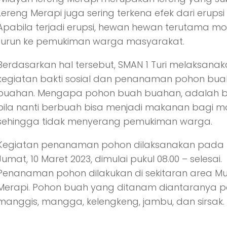
Lereng Merapi juga sering terkena efek dari erupsi
Apabila terjadi erupsi, hewan hewan terutama m
turun ke pemukiman warga masyarakat.
Berdasarkan hal tersebut, SMAN 1 Turi melaksana
kegiatan bakti sosial dan penanaman pohon bua
buahan. Mengapa pohon buah buahan, adalah b
bila nanti berbuah bisa menjadi makanan bagi m
sehingga tidak menyerang pemukiman warga.
Kegiatan penanaman pohon dilaksanakan pada 
Jumat, 10 Maret 2023, dimulai pukul 08.00 – selesai.
Penanaman pohon dilakukan di sekitaran area 
Merapi. Pohon buah yang ditanam diantaranya 
manggis, mangga, kelengkeng, jambu, dan sirsak.