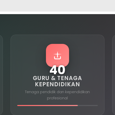
40
GURU & TENAGA
KEPENDIDIKAN
Tenaga pendidik dan kependidikan
profesional