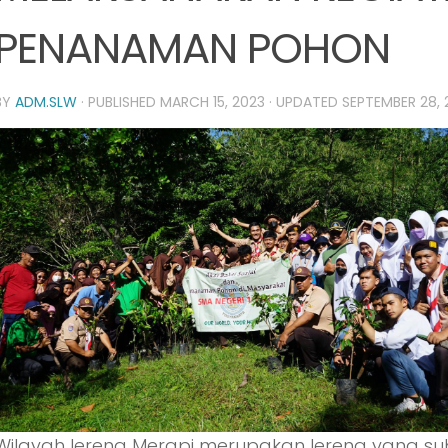
PENANAMAN POHON
BY
ADM.SLW
· PUBLISHED
MARCH 15, 2023
· UPDATED
SEPTEMBER 28, 
Wilayah lereng Merapi merupakan lereng yang su