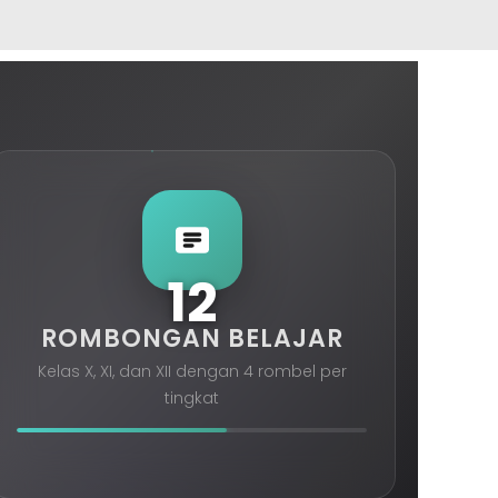
12
ROMBONGAN BELAJAR
Kelas X, XI, dan XII dengan 4 rombel per
tingkat